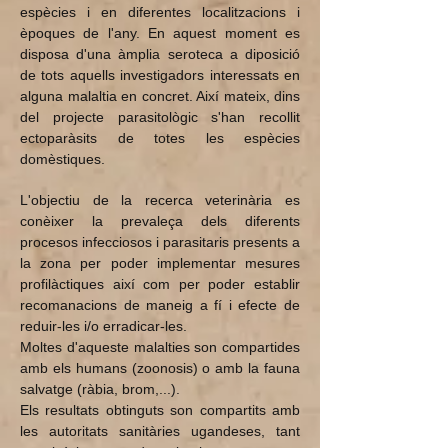
espècies i en diferentes localitzacions i
èpoques de l'any. En aquest moment es
disposa d'una àmplia seroteca a diposició
de tots aquells investigadors interessats en
alguna malaltia en concret. Així mateix, dins
del projecte parasitològic s'han recollit
ectoparàsits de totes les espècies
domèstiques.
L'objectiu de la recerca veterinària es
conèixer la prevaleça dels diferents
procesos infecciosos i parasitaris presents a
la zona per poder implementar mesures
profilàctiques així com per poder establir
recomanacions de maneig a fí i efecte de
reduir-les i/o erradicar-les.
Moltes d'aqueste malalties son compartides
amb els humans (zoonosis) o amb la fauna
salvatge (ràbia, brom,...).
Els resultats obtinguts son compartits amb
les autoritats sanitàries ugandeses, tant