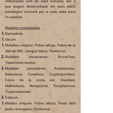
veterinàries com de salut humana, per a
que puguin desenvolupar els seus plans
estratègics concrets per a cada cada zona
i/o espècie.
Malalties investigades
Ramaderia
Vacum
Malalties víriques: Febre aftosa, Febre de la
Vall del Rift, Llengua blava, Pestivirosi.
Malalties bacterianes: Brucel·losi,
Tuberculosi bovina.
Malalties parasitàries: Anaplasmosi,
Babesisosi, Cowdriosi, Cryptosporidiasi,
Febre de la costa est, Giardiasi,
Helmintiasis, Neosporosi, Toxoplasmosi,
Trypanosomiasi.
Cabrum
Mlalties víriques: Febre aftosa, Pesta dels
petits remugants, Pestivirosi.