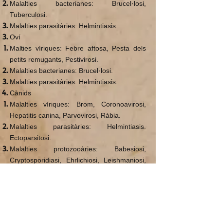
Malalties bacterianes: Brucel·losi,
Tuberculosi.
Malalties parasitàries: Helmintiasis.
Oví
Malties víriques: Febre aftosa, Pesta dels
petits remugants, Pestivirosi.
Malalties bacterianes: Brucel·losi.
Malalties parasitàries: Helmintiasis.
Cànids
Malalties víriques: Brom, Coronoavirosi,
Hepatitis canina, Parvovirosi, Ràbia.
Malalties parasitàries: Helmintiasis.
Ectoparsitosi.
Malalties protozooàries: Babesiosi,
Cryptosporidiasi, Ehrlichiosi, Leishmaniosi,
Neosporosi, Toxoplasmosi, Trypanosomiasi.
Dins de l'àmbit de la recerca Daktari
col·labora amb mitjans humans, econòmics
i de logística amb el Servei d'Ecopatologia